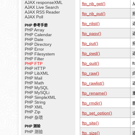
AJAX responseXML
ftp_nb_get()
从
AJAX Live Search
AJAX RSS Reader
ftp_nb_put()
AJAX Poll
ftp_nlist()
PHP 参考手册
PHP Array
ftp_pasv()
PHP Calendar
PHP Date
ftp_put()
PHP Directory
PHP Error
ftp_pwd()
PHP Filesystem
PHP Filter
ftp_quit()
f
PHP FTP
PHP HTTP
PHP LibXML
ftp_raw()
PHP Mail
PHP Math
ftp_rawlist()
PHP MySQL
PHP MySQLi
ftp_rename()
PHP SimpleXML
PHP String
ftp_rmdir()
PHP XML
PHP Zip
ftp_set_option()
PHP 杂项
ftp_site()
PHP 测验
PHP 测验
ftp_size()