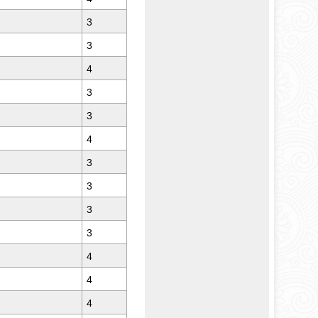
3
3
4
3
3
4
3
3
3
3
4
4
4