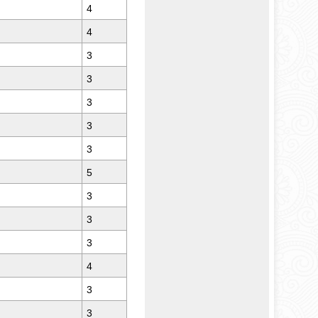
4
4
3
3
3
3
3
5
3
3
3
4
3
3