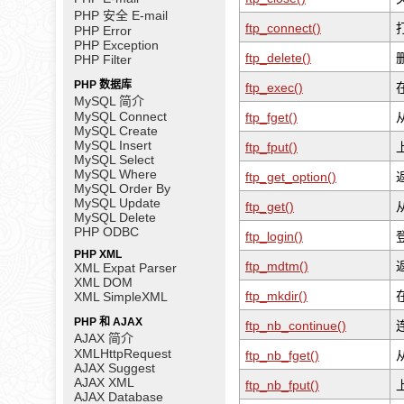
PHP 安全 E-mail
ftp_connect()
PHP Error
PHP Exception
ftp_delete()
PHP Filter
PHP 数据库
ftp_exec()
MySQL 简介
MySQL Connect
ftp_fget()
MySQL Create
MySQL Insert
ftp_fput()
MySQL Select
MySQL Where
ftp_get_option()
MySQL Order By
MySQL Update
ftp_get()
MySQL Delete
PHP ODBC
ftp_login()
PHP XML
ftp_mdtm()
XML Expat Parser
XML DOM
ftp_mkdir()
XML SimpleXML
PHP 和 AJAX
ftp_nb_continue()
AJAX 简介
XMLHttpRequest
ftp_nb_fget()
AJAX Suggest
AJAX XML
ftp_nb_fput()
AJAX Database