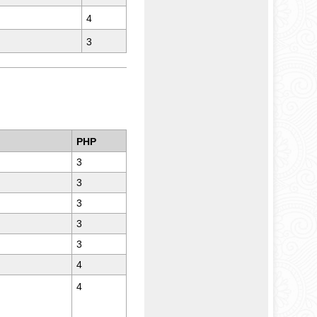
4
3
PHP
3
3
3
3
3
4
4