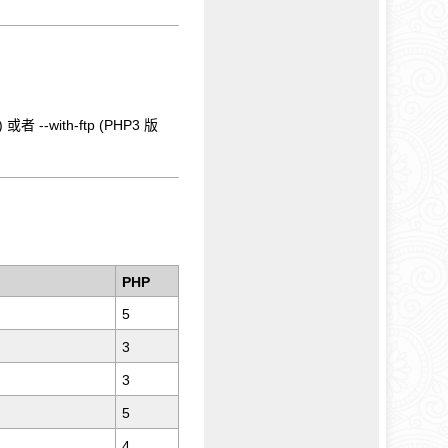
。
--with-ftp (PHP3 版
PHP
5
3
3
5
4