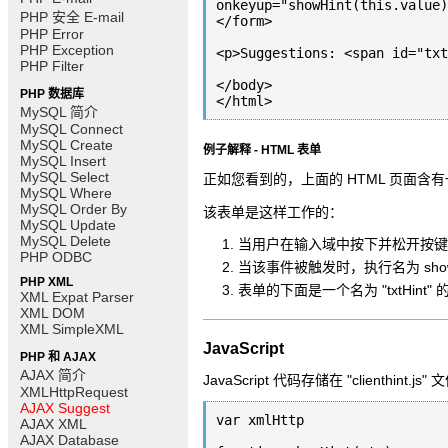
onkeyup="showHint(this.value)
PHP 安全 E-mail
</form>

PHP Error
PHP Exception
<p>Suggestions: <span id="txt
PHP Filter
</body>

PHP 数据库
</html>
MySQL 简介
MySQL Connect
MySQL Create
例子解释 - HTML 表单
MySQL Insert
MySQL Select
正如您看到的，上面的 HTML 页面含有一
MySQL Where
MySQL Order By
该表单是这样工作的：
MySQL Update
MySQL Delete
当用户在输入域中按下并松开按键
PHP ODBC
当该事件被触发时，执行名为 showH
PHP XML
表单的下面是一个名为 "txtHint" 
XML Expat Parser
XML DOM
XML SimpleXML
JavaScript
PHP 和 AJAX
AJAX 简介
JavaScript 代码存储在 "clienthint
XMLHttpRequest
AJAX Suggest
var xmlHttp

AJAX XML
AJAX Database