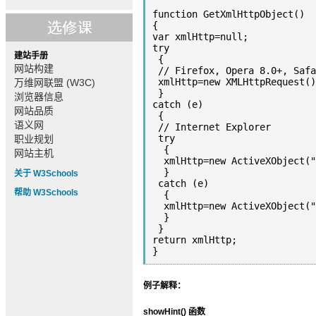
function GetXmlHttpObject()

{

var xmlHttp=null;

try

建站手册
 {

网站构建
 // Firefox, Opera 8.0+, Safari

 xmlHttp=new XMLHttpRequest();

万维网联盟 (W3C)
 }

浏览器信息
catch (e)

网站品质
 {

语义网
 // Internet Explorer

 try

职业规划
  {

网站主机
  xmlHttp=new ActiveXObject("Msxml2.XMLHTTP");

  }

关于 W3Schools
 catch (e)

帮助 W3Schools
  {

  xmlHttp=new ActiveXObject("Microsoft.XMLHTTP");

  }

 }

return xmlHttp;

}
例子解释：
showHint() 函数