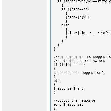
  if (strtolower($q)==strtolower(substr($a[$i],0,strlen($q))))

    {

    if ($hint=="")

      {

      $hint=$a[$i];

      }

    else

      {

      $hint=$hint." , ".$a[$i];

      }

    }

  }

}

//Set output to "no suggestio
//or to the correct values

if ($hint == "")

{

$response="no suggestion";

}

else

{

$response=$hint;

}

//output the response

echo $response;

?>