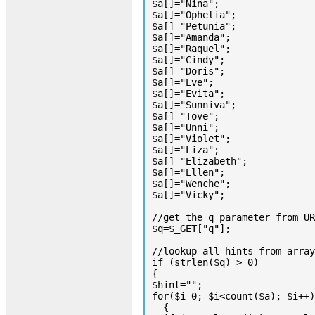
$a[]="Nina";

$a[]="Ophelia";

$a[]="Petunia";

$a[]="Amanda";

$a[]="Raquel";

$a[]="Cindy";

$a[]="Doris";

$a[]="Eve";

$a[]="Evita";

$a[]="Sunniva";

$a[]="Tove";

$a[]="Unni";

$a[]="Violet";

$a[]="Liza";

$a[]="Elizabeth";

$a[]="Ellen";

$a[]="Wenche";

$a[]="Vicky";

//get the q parameter from UR
$q=$_GET["q"];

//lookup all hints from array
if (strlen($q) > 0)

{

$hint="";

for($i=0; $i<count($a); $i++)

  {
