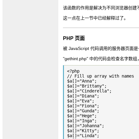
该函数的作用是解决为不同浏览器创建不同
这一点在上一节中已经解释过了。
PHP 页面
被 JavaScript 代码调用的服务器页面是
"gethint.php" 中的代码会检查
<?php

// Fill up array with names

$a[]="Anna";

$a[]="Brittany";

$a[]="Cinderella";

$a[]="Diana";

$a[]="Eva";

$a[]="Fiona";

$a[]="Gunda";

$a[]="Hege";

$a[]="Inga";

$a[]="Johanna";

$a[]="Kitty";

$a[]="Linda";
