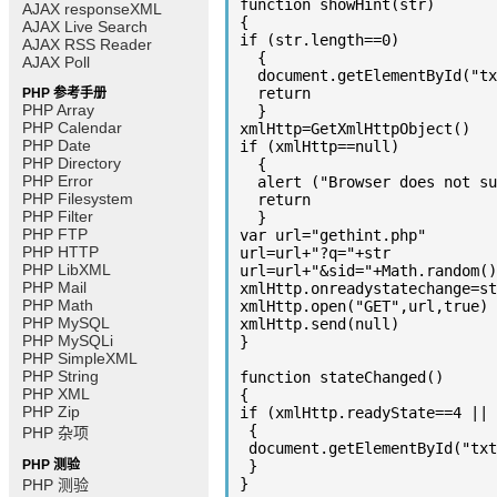
function showHint(str)

AJAX responseXML
{

AJAX Live Search
if (str.length==0)

AJAX RSS Reader
  { 

AJAX Poll
  document.getElementById("txtHint").innerHTML=""

  return

PHP 参考手册
PHP Array
  }

PHP Calendar
xmlHttp=GetXmlHttpObject()

PHP Date
if (xmlHttp==null)

PHP Directory
  {

PHP Error
  alert ("Browser does not support HTTP Request")

PHP Filesystem
  return

PHP Filter
  } 

PHP FTP
var url="gethint.php"

PHP HTTP
url=url+"?q="+str

PHP LibXML
url=url+"&sid="+Math.random()

PHP Mail
xmlHttp.onreadystatechange=st
PHP Math
xmlHttp.open("GET",url,true)

PHP MySQL
xmlHttp.send(null)

PHP MySQLi
} 

PHP SimpleXML
PHP String
function stateChanged() 

PHP XML
{ 

PHP Zip
if (xmlHttp.readyState==4 || 
 { 

PHP 杂项
 document.getElementById("txtHint").innerHTML=xmlHttp.responseText 

PHP 测验
 } 

}

PHP 测验