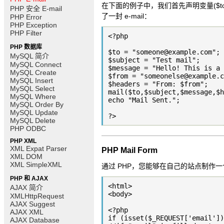
在下面的例子中，我们首先声明变量($to, $su
PHP 安全 E-mail
了一封 e-mail：
PHP Error
PHP Exception
PHP Filter
<?php

PHP 数据库
$to = "someone@example.com";

MySQL 简介
$subject = "Test mail";

MySQL Connect
$message = "Hello! This is a 
MySQL Create
$from = "someonelse@example.c
MySQL Insert
$headers = "From: $from";

MySQL Select
mail($to,$subject,$message,$h
MySQL Where
echo "Mail Sent.";

MySQL Order By
MySQL Update
?>
MySQL Delete
PHP ODBC
PHP XML
XML Expat Parser
PHP Mail Form
XML DOM
XML SimpleXML
通过 PHP，您能够在自己的站点制作一
PHP 和 AJAX
<html>

AJAX 简介
<body>

XMLHttpRequest
AJAX Suggest
<?php

AJAX XML
if (isset($_REQUEST['email'])
AJAX Database