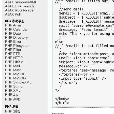
//if "email" is filled out, s
AJAX responseXML
  {

AJAX Live Search
  //send email

AJAX RSS Reader
  $email = $_REQUEST['email'] ; 

AJAX Poll
  $subject = $_REQUEST['subject'] ;

  $message = $_REQUEST['message'] ;

PHP 参考手册
PHP Array
  mail( "someone@example.com", "Subject: $subject",

PHP Calendar
  $message, "From: $email" );

PHP Date
  echo "Thank you for using our mail form";

PHP Directory
  }

PHP Error
else

PHP Filesystem
//if "email" is not filled ou
PHP Filter
  {

PHP FTP
  echo "<form method='post' action='mailform.php'>

PHP HTTP
  Email: <input name='email' type='text' /><br />

PHP LibXML
  Subject: <input name='subject' type='text' /><br />

PHP Mail
  Message:<br />

PHP Math
  <textarea name='message' rows='15' cols='40'>

PHP MySQL
  </textarea><br />

PHP MySQLi
  <input type='submit' />

PHP SimpleXML
  </form>";

PHP String
  }

PHP XML
?>

PHP Zip
</body>

PHP 杂项
</html>
PHP 测验
PHP 测验