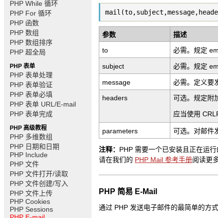
PHP While 循环
mail(to,subject,message,heade
PHP For 循环
PHP 函数
PHP 数组
参数
描述
PHP 数组排序
to
必需。规定 em
PHP 超全局
subject
必需。规定 e
PHP 表单
PHP 表单处理
message
必需。定义要发送
PHP 表单验证
PHP 表单必填
headers
可选。规定附加的
PHP 表单 URL/E-mail
PHP 表单完成
应当使用 CRLF
PHP 高级教程
parameters
可选。对邮件
PHP 多维数组
PHP 日期和日期
注释：
PHP 需要一个已安装且正在运行
PHP Include
请在我们的
PHP Mail 参考手册
阅读更
PHP 文件
PHP 文件打开/读取
PHP 文件创建/写入
PHP 简易 E-Mail
PHP 文件上传
PHP Cookies
通过 PHP 发送电子邮件的最简单的方式是
PHP Sessions
PHP E-mail