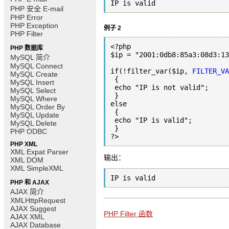
IP is valid
PHP 安全 E-mail
PHP Error
PHP Exception
例子 2
PHP Filter
<?php

PHP 数据库
$ip = "2001:0db8:85a3:08d3:13
MySQL 简介
MySQL Connect
if(!filter_var($ip, 
FILTER_VA
MySQL Create
 {

MySQL Insert
 echo "IP is not valid";

MySQL Select
 }

MySQL Where
else

MySQL Order By
 {

MySQL Update
 echo "IP is valid";

MySQL Delete
 }

PHP ODBC
?>
PHP XML
XML Expat Parser
输出：
XML DOM
XML SimpleXML
IP is valid
PHP 和 AJAX
AJAX 简介
XMLHttpRequest
AJAX Suggest
PHP Filter 函数
AJAX XML
AJAX Database