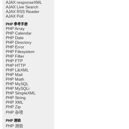
AJAX responseXML
AJAX Live Search
AJAX RSS Reader
AJAX Poll
PHP 参考手册
PHP Array
PHP Calendar
PHP Date
PHP Directory
PHP Error
PHP Filesystem
PHP Filter
PHP FTP
PHP HTTP
PHP LibXML
PHP Mail
PHP Math
PHP MySQL
PHP MySQLi
PHP SimpleXML
PHP String
PHP XML
PHP Zip
PHP 杂项
PHP 测验
PHP 测验