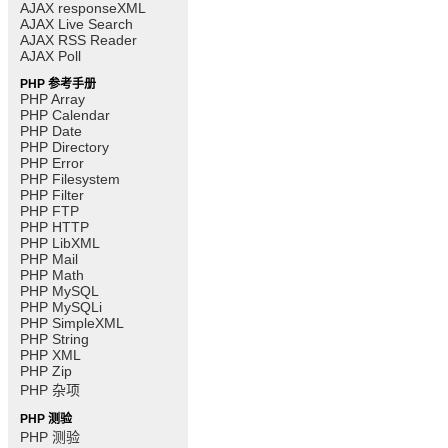
AJAX responseXML
AJAX Live Search
AJAX RSS Reader
AJAX Poll
PHP 参考手册
PHP Array
PHP Calendar
PHP Date
PHP Directory
PHP Error
PHP Filesystem
PHP Filter
PHP FTP
PHP HTTP
PHP LibXML
PHP Mail
PHP Math
PHP MySQL
PHP MySQLi
PHP SimpleXML
PHP String
PHP XML
PHP Zip
PHP 杂项
PHP 测验
PHP 测验