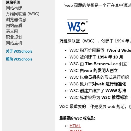
建站手册
“web 蕴藏的梦想是一个可在其中通
网站构建
万维网联盟 (W3C)
浏览器信息
网站品质
语义网
职业规划
万维网联盟（W3C），创建于 1994
网站主机
W3C 指万维网联盟（
World Wid
关于 W3Schools
W3C 被创建于
1994 年 10 月
帮助 W3Schools
W3C 由
Tim Berners-Lee
创立
W3C 由
web 的发明人
创立
W3C 以
会员机构
的形式进行组织
W3C 致力于
对web 进行标准化
W3C 创建并维护了
WWW 标准
W3C 标准被称为
W3C 推荐标准（W
W3C 最重要的工作是发展 web 规范，
最重要的 W3C 标准是：
HTML