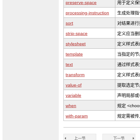
preserve-space
用于定义保
processing-instruction
生成处理指
sort
对结果进行
strip-space
定义应当删
stylesheet
定义样式表
template
当指定的节
text
通过样式表
transform
定义样式表
value-of
提取选定节
variable
声明局部或
when
规定 <cho
with-param
规定需被传