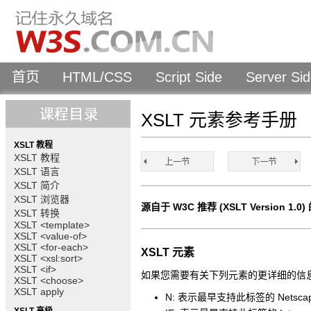
首页
HTML/CSS
Script Side
Server Si
XSLT 元素参考手册
XSLT 教程
XSLT 教程
XSLT 语言
XSLT 简介
XSLT 浏览器
源自于 W3C 推荐 (XSLT Version 1.0
XSLT 转换
XSLT <template>
XSLT <value-of>
XSLT <for-each>
XSLT 元素
XSLT <xsl:sort>
XSLT <if>
如果您需要有关下列元素的更详细的信
XSLT <choose>
XSLT apply
N: 表示最早支持此标签的 Netsca