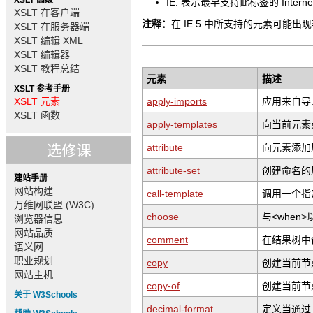
XSLT 高级
IE: 表示最早支持此标签的 Internet 
XSLT 在客户端
注释：
在 IE 5 中所支持的元素可能出现
XSLT 在服务器端
XSLT 编辑 XML
XSLT 编辑器
XSLT 教程总结
元素
描述
XSLT 参考手册
XSLT 元素
apply-imports
应用来自导
XSLT 函数
apply-templates
向当前元素
attribute
向元素添加
attribute-set
创建命名的
建站手册
网站构建
call-template
调用一个指
万维网联盟 (W3C)
choose
与<when
浏览器信息
网站品质
comment
在结果树中
语义网
职业规划
copy
创建当前节
网站主机
copy-of
创建当前节
关于 W3Schools
decimal-format
定义当通过 