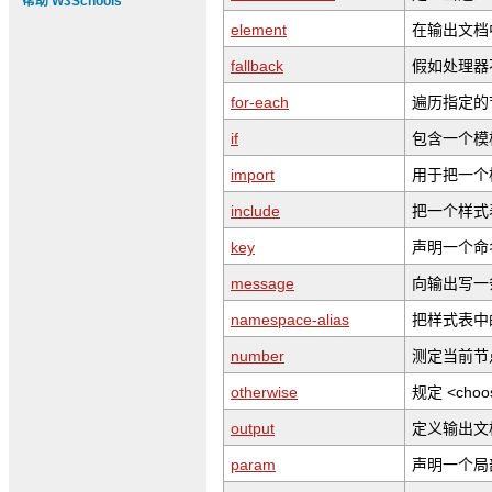
帮助 W3Schools
element
在输出文档
fallback
假如处理器
for-each
遍历指定的
if
包含一个模
import
用于把一个
include
把一个样式
key
声明一个命
message
向输出写一
namespace-alias
把样式表中
number
测定当前节
otherwise
规定 <ch
output
定义输出文
param
声明一个局