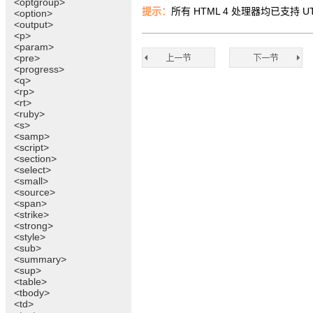
<optgroup>
提示：
所有 HTML 4 处理器均已支持 UT
<option>
<output>
<p>
<param>
<pre>
<progress>
<q>
<rp>
<rt>
<ruby>
<s>
<samp>
<script>
<section>
<select>
<small>
<source>
<span>
<strike>
<strong>
<style>
<sub>
<summary>
<sup>
<table>
<tbody>
<td>