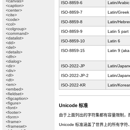
<canvas>
ISO-8859-6
Latin/Arabic
<caption>
<center>
ISO-8859-7
Latin/Greek 
<cite>
<code>
ISO-8859-8
Latin/Hebre
<col>
<colgroup>
ISO-8859-9
Latin 5 part
<command>
<datalist>
ISO-8859-10
Latin 6
<dd>
<del>
ISO-8859-15
Latin 9 (aka
<details>
<dfn>
<dialog>
<dir>
ISO-2022-JP
Latin/Japan
<div>
<dl>
ISO-2022-JP-2
Latin/Japan
<dt>
<em>
ISO-2022-KR
Latin/Korea
<embed>
<fieldset>
<figcaption>
<figure>
Unicode 标准
<font>
<footer>
由于上面列出的字符集都有容量限制，而且不
<form>
<frame>
Unicode 标准涵盖了世界上的所有字
<frameset>