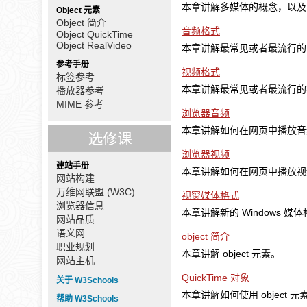
本章讲解多媒体的概念，以及 
Object 元素
Object 简介
音频格式
Object QuickTime
Object RealVideo
本章讲解最常见或者最流行的
参考手册
视频格式
标签参考
本章讲解最常见或者最流行的
播放器参考
MIME 参考
浏览器音频
本章讲解如何在网页中播放音
浏览器视频
建站手册
本章讲解如何在网页中播放视
网站构建
万维网联盟 (W3C)
视窗媒体格式
浏览器信息
本章讲解新的 Windows 媒体格式
网站品质
语义网
object 简介
职业规划
本章讲解 object 元素。
网站主机
QuickTime 对象
关于 W3Schools
本章讲解如何使用 object 元素
帮助 W3Schools