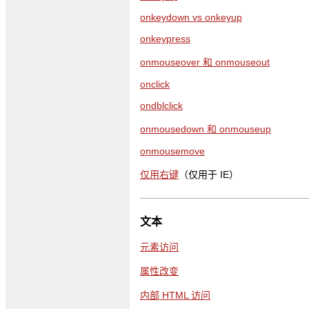
onkeydown vs onkeyup
onkeypress
onmouseover 和 onmouseout
onclick
ondblclick
onmousedown 和 onmouseup
onmousemove
仅用右键
（仅用于 IE）
文本
元素访问
属性改变
内部 HTML 访问