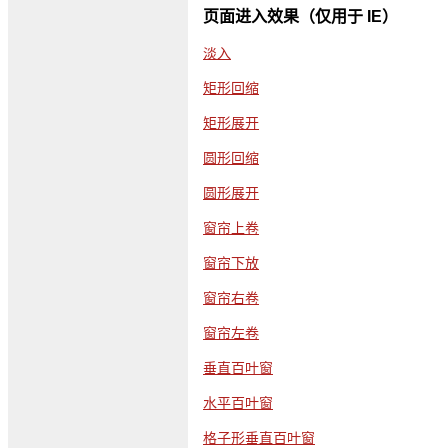
页面进入效果（仅用于 IE）
淡入
矩形回缩
矩形展开
圆形回缩
圆形展开
窗帘上卷
窗帘下放
窗帘右卷
窗帘左卷
垂直百叶窗
水平百叶窗
格子形垂直百叶窗