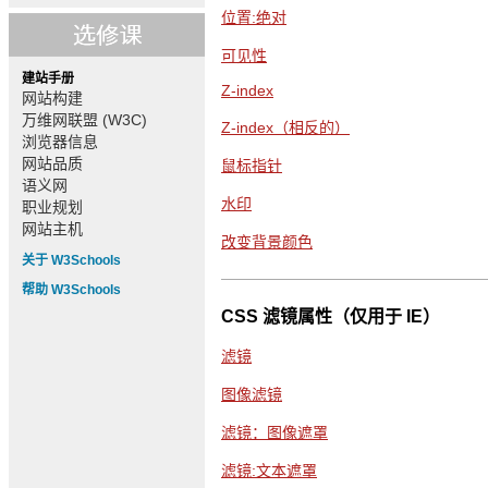
位置:绝对
可见性
建站手册
Z-index
网站构建
万维网联盟 (W3C)
Z-index（相反的）
浏览器信息
网站品质
鼠标指针
语义网
水印
职业规划
网站主机
改变背景颜色
关于 W3Schools
帮助 W3Schools
CSS 滤镜属性（仅用于 IE）
滤镜
图像滤镜
滤镜：图像遮罩
滤镜:文本遮罩