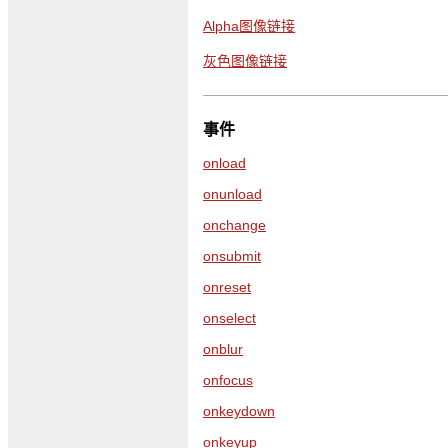
Alpha图像链接
灰色图像链接
事件
onload
onunload
onchange
onsubmit
onreset
onselect
onblur
onfocus
onkeydown
onkeyup