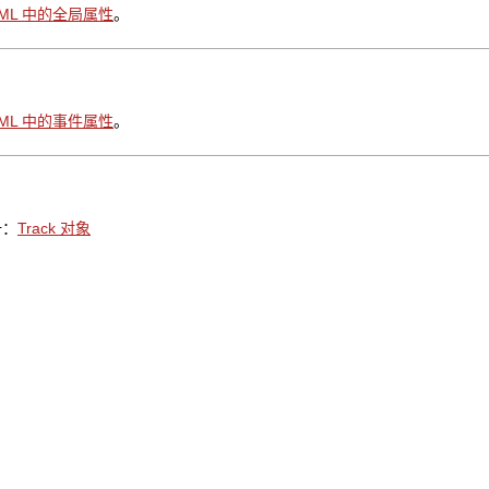
TML 中的全局属性
。
TML 中的事件属性
。
册：
Track 对象