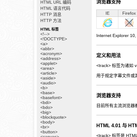
浏览器支持
HTML URL 编码
HTML 语言代码
IE
Firefox
HTTP 消息
HTTP 方法
HTML 标签
<!-->
Internet Explorer
<!DOCTYPE>
<a>
<abbr>
<acronym>
定义和用法
<address>
<applet>
<track> 标签为诸
<area>
<article>
用于规定字幕文件或
<aside>
<audio>
<b>
<base>
浏览器支持
<basefont>
<bdi>
目前所有主流浏览器都不
<bdo>
<big>
<blockquote>
<body>
HTML 4.01 与 
<br>
<button>
<track> 标签是 HT
<canvas>