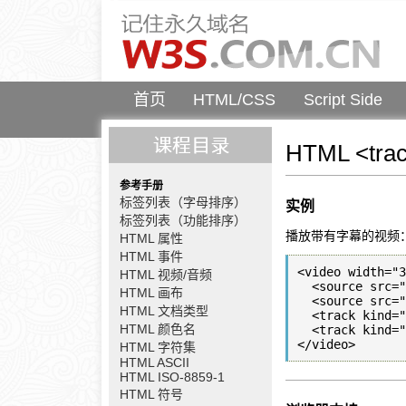
首页
HTML/CSS
Script Side
HTML <tr
参考手册
标签列表（字母排序）
实例
标签列表（功能排序）
播放带有字幕的视频
HTML 属性
HTML 事件
<video width="3
HTML 视频/音频
  <source src="forrest_gump.mp4" type="video/mp4" />

HTML 画布
  <source src="forrest_gump.ogg" type="video/ogg" />

HTML 文档类型
  <track kind="subtitles" src="subs_chi.srt" srclang="zh" label="Chinese">

HTML 颜色名
  <track kind="subtitles" src="subs_eng.srt" srclang="en" label="English">

HTML 字符集
HTML ASCII
HTML ISO-8859-1
HTML 符号