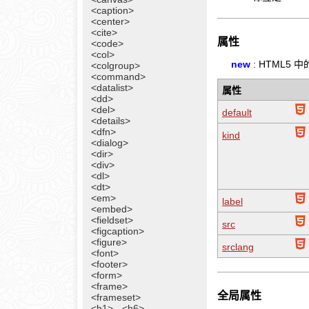
<caption>
<center>
<cite>
属性
<code>
<col>
new
: HTML5 
<colgroup>
<command>
<datalist>
属性
<dd>
<del>
default
<details>
<dfn>
kind
<dialog>
<dir>
<div>
<dl>
<dt>
<em>
label
<embed>
<fieldset>
src
<figcaption>
<figure>
srclang
<font>
<footer>
<form>
<frame>
全局属性
<frameset>
<h1> - <h6>