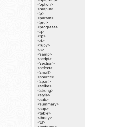
<option>
<output>
<p>
<param>
<pre>
<progress>
<q>
<rp>
<rt>
<ruby>
<s>
<samp>
<script>
<section>
<select>
<small>
<source>
<span>
<strike>
<strong>
<style>
<sub>
<summary>
<sup>
<table>
<tbody>
<td>
<textarea>