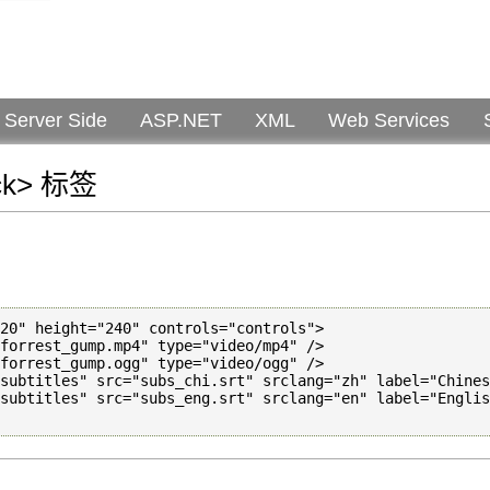
Server Side
ASP.NET
XML
Web Services
ack> 标签
：
20" height="240" controls="controls">
