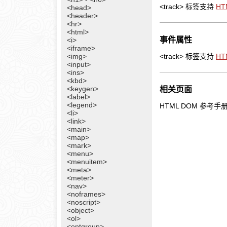
<track> 标签支持
H
<head>
<header>
<hr>
<html>
事件属性
<i>
<iframe>
<img>
<track> 标签支持
H
<input>
<ins>
<kbd>
<keygen>
相关页面
<label>
<legend>
HTML DOM 参考手
<li>
<link>
<main>
<map>
<mark>
<menu>
<menuitem>
<meta>
<meter>
<nav>
<noframes>
<noscript>
<object>
<ol>
<optgroup>