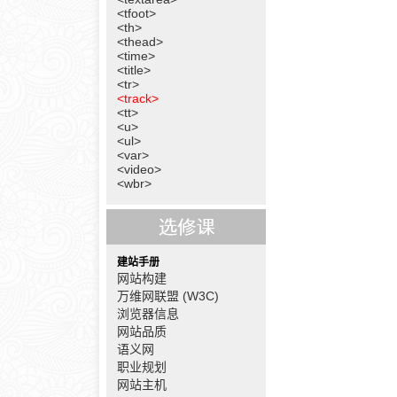
<tfoot>
<th>
<thead>
<time>
<title>
<tr>
<track>
<tt>
<u>
<ul>
<var>
<video>
<wbr>
建站手册
网站构建
万维网联盟 (W3C)
浏览器信息
网站品质
语义网
职业规划
网站主机