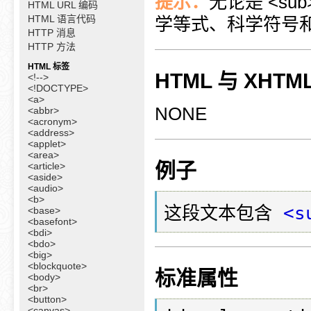
提示：
无论是 <s
HTML URL 编码
HTML 语言代码
学等式、科学符号
HTTP 消息
HTTP 方法
HTML 标签
HTML 与 XHT
<!-->
<!DOCTYPE>
<a>
NONE
<abbr>
<acronym>
<address>
<applet>
<area>
例子
<article>
<aside>
<audio>
<b>
这段文本包含 
<s
<base>
<basefont>
<bdi>
<bdo>
<big>
<blockquote>
标准属性
<body>
<br>
<button>
<canvas>