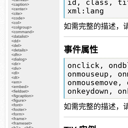
id, class, ti
<caption>
<center>
xml:lang
<cite>
<code>
<col>
如需完整的描述，
<colgroup>
<command>
<datalist>
<dd>
<del>
事件属性
<details>
<dfn>
<dialog>
onclick, ondb
<dir>
<div>
onmouseup, on
<dl>
<dt>
onmousemove, 
<em>
<embed>
onkeydown, on
<fieldset>
<figcaption>
<figure>
如需完整的描述，
<font>
<footer>
<form>
<frame>
<frameset>
<h1> - <h6>