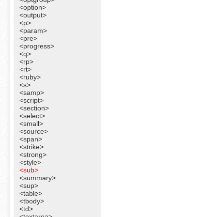
<option>
<output>
<p>
<param>
<pre>
<progress>
<q>
<rp>
<rt>
<ruby>
<s>
<samp>
<script>
<section>
<select>
<small>
<source>
<span>
<strike>
<strong>
<style>
<sub>
<summary>
<sup>
<table>
<tbody>
<td>
<textarea>