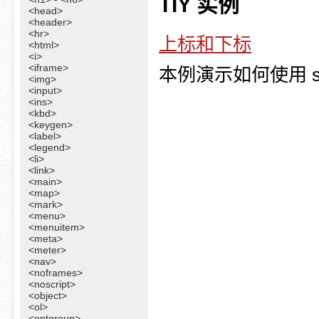
TIY 实例
<head>
<header>
<hr>
上标和下标
<html>
<i>
<iframe>
本例演示如何使用 su
<img>
<input>
<ins>
<kbd>
<keygen>
<label>
<legend>
<li>
<link>
<main>
<map>
<mark>
<menu>
<menuitem>
<meta>
<meter>
<nav>
<noframes>
<noscript>
<object>
<ol>
<optgroup>