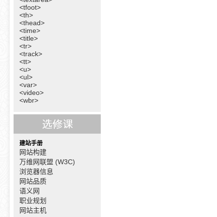
<tfoot>
<th>
<thead>
<time>
<title>
<tr>
<track>
<tt>
<u>
<ul>
<var>
<video>
<wbr>
建站手册
网站构建
万维网联盟 (W3C)
浏览器信息
网站品质
语义网
职业规划
网站主机