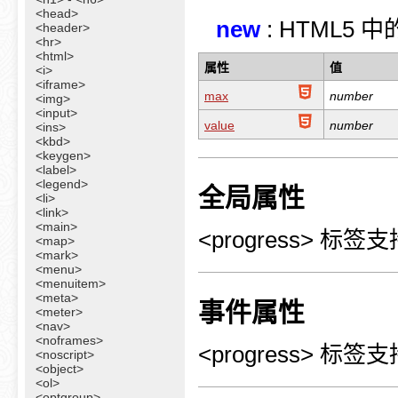
<head>
new
: HTML5 
<header>
<hr>
<html>
属性
值
<i>
<iframe>
max
number
<img>
<input>
value
number
<ins>
<kbd>
<keygen>
<label>
<legend>
全局属性
<li>
<link>
<main>
<progress> 标签
<map>
<mark>
<menu>
<menuitem>
<meta>
事件属性
<meter>
<nav>
<noframes>
<progress> 标签
<noscript>
<object>
<ol>
<optgroup>