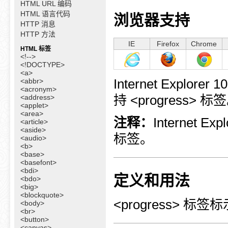
HTML URL 编码
HTML 语言代码
浏览器支持
HTTP 消息
HTTP 方法
IE
Firefox
Chrome
HTML 标签
<!-->
<!DOCTYPE>
<a>
Internet Explorer 
<abbr>
<acronym>
持 <progress> 标
<address>
<applet>
<area>
注释：
Internet 
<article>
<aside>
标签。
<audio>
<b>
<base>
<basefont>
<bdi>
定义和用法
<bdo>
<big>
<blockquote>
<progress> 
<body>
<br>
<button>
<canvas>