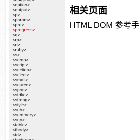
<option>
相关页面
<output>
<p>
<param>
HTML DOM 参考
<pre>
<progress>
<q>
<rp>
<rt>
<ruby>
<s>
<samp>
<script>
<section>
<select>
<small>
<source>
<span>
<strike>
<strong>
<style>
<sub>
<summary>
<sup>
<table>
<tbody>
<td>
<textarea>