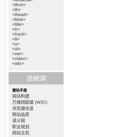
<tfoot>
<th>
<thead>
<time>
<title>
<tr>
<track>
<tt>
<u>
<ul>
<var>
<video>
<wbr>
建站手册
网站构建
万维网联盟 (W3C)
浏览器信息
网站品质
语义网
职业规划
网站主机