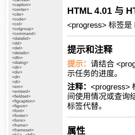
<caption>
HTML 4.01 与
<center>
<cite>
<code>
<progress> 标签
<col>
<colgroup>
<command>
<datalist>
<dd>
提示和注释
<del>
<details>
<dfn>
提示：
请结合 <pro
<dialog>
<dir>
示任务的进度。
<div>
<dl>
<dt>
注释：
<progr
<em>
<embed>
间使用情况或查询结
<fieldset>
<figcaption>
标签代替。
<figure>
<font>
<footer>
<form>
<frame>
属性
<frameset>
<h1> - <h6>