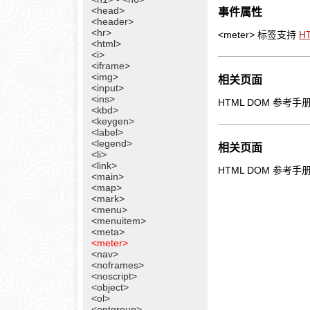
<head>
事件属性
<header>
<hr>
<meter> 标签支持
H
<html>
<i>
<iframe>
<img>
相关页面
<input>
<ins>
HTML DOM 参考手
<kbd>
<keygen>
<label>
<legend>
相关页面
<li>
<link>
HTML DOM 参考手册
<main>
<map>
<mark>
<menu>
<menuitem>
<meta>
<meter>
<nav>
<noframes>
<noscript>
<object>
<ol>
<optgroup>