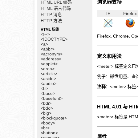
浏览器支持
HTML URL 编码
HTML 语言代码
IE
Firefox
HTTP 消息
HTTP 方法
HTML 标签
<!-->
Firefox, Chrome, 
<!DOCTYPE>
<a>
<abbr>
<acronym>
定义和用法
<address>
<applet>
<meter> 标签定
<area>
<article>
例子：磁盘用量、查
<aside>
<audio>
注释：
<meter> 
<b>
<base>
<basefont>
<bdi>
HTML 4.01 与 
<bdo>
<big>
<meter> 标签是 H
<blockquote>
<body>
<br>
<button>
属性
<canvas>