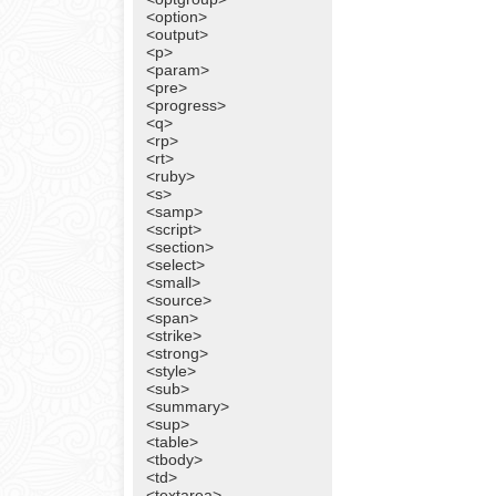
<option>
<output>
<p>
<param>
<pre>
<progress>
<q>
<rp>
<rt>
<ruby>
<s>
<samp>
<script>
<section>
<select>
<small>
<source>
<span>
<strike>
<strong>
<style>
<sub>
<summary>
<sup>
<table>
<tbody>
<td>
<textarea>