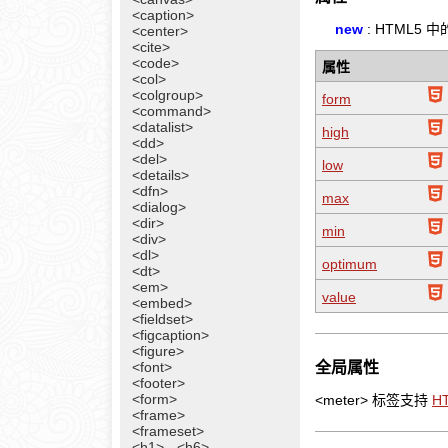
<caption>
new
: HTML5 
<center>
<cite>
<code>
属性
<col>
<colgroup>
form
<command>
<datalist>
high
<dd>
<del>
low
<details>
<dfn>
max
<dialog>
<dir>
min
<div>
<dl>
optimum
<dt>
<em>
value
<embed>
<fieldset>
<figcaption>
<figure>
<font>
全局属性
<footer>
<form>
<meter> 标签支持
H
<frame>
<frameset>
<h1> - <h6>