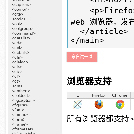
<caption>
    <p>Firefox 是一款来自 Mozilla 的免费开源 
<center>
<cite>
<code>
web 浏览器，发布于
<col>
<colgroup>
  </article>

<command>
<datalist>
<dd>
<del>
<details>
亲自试一试
<dfn>
<dialog>
<dir>
<div>
<dl>
浏览器支持
<dt>
<em>
<embed>
IE
Firefox
Chrome
<fieldset>
<figcaption>
<figure>
<font>
<footer>
所有浏览器都支持 <mai
<form>
<frame>
<frameset>
<h1> - <h6>