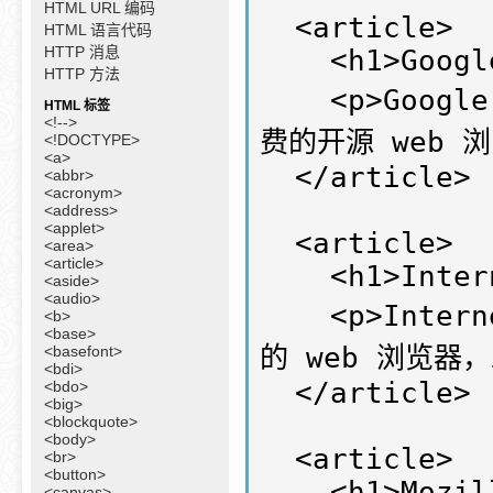
HTML URL 编码
  <article>

HTML 语言代码
HTTP 消息
    <h1>Google Chrome</h1>

HTTP 方法
    <p>Google Chrome 是由 Google 开发的一款免
HTML 标签
<!-->
费的开源 web 浏
<!DOCTYPE>
<a>
  </article>

<abbr>
<acronym>
<address>
<applet>
  <article>

<area>
<article>
    <h1>Internet Explorer</h1>

<aside>
<audio>
    <p>Internet Explorer 由微软开发的一款免费
<b>
<base>
的 web 浏览器，发
<basefont>
<bdi>
  </article>

<bdo>
<big>
<blockquote>
<body>
  <article>

<br>
<button>
    <h1>Mozilla Firefox</h1>

<canvas>