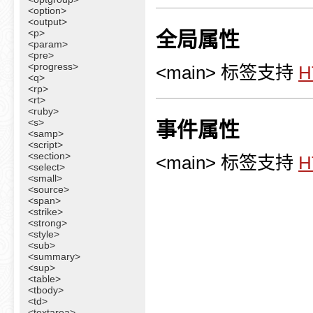
<option>
<output>
<p>
全局属性
<param>
<pre>
<progress>
<main> 标签支持
<q>
<rp>
<rt>
<ruby>
<s>
事件属性
<samp>
<script>
<section>
<main> 标签支持
<select>
<small>
<source>
<span>
<strike>
<strong>
<style>
<sub>
<summary>
<sup>
<table>
<tbody>
<td>
<textarea>