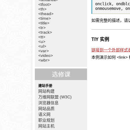
onclick, ondblc
<tfoot>
<th>
<thead>
<time>
如需完整的描述，请
<title>
<tr>
<track>
<tt>
TIY 实例
<u>
<ul>
链接到一个外部样式
<var>
<video>
本例演示如何 <lin
<wbr>
建站手册
网站构建
万维网联盟 (W3C)
浏览器信息
网站品质
语义网
职业规划
网站主机