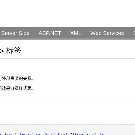
Server Side
ASP.NET
XML
Web Services
k> 标签
文档与外部资源的关系。
见的用途是链接样式表。
：
esheet" type="text/css" href="theme.css" />