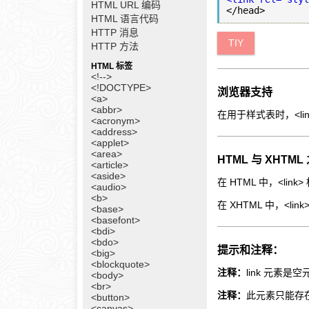
HTML URL 编码
HTML 语言代码
HTTP 消息
TIY
HTTP 方法
HTML 标签
<!-->
<!DOCTYPE>
浏览器支持
<a>
<abbr>
在用于样式表时，<l
<acronym>
<address>
<applet>
<area>
HTML 与 XHTM
<article>
<aside>
在 HTML 中，<lin
<audio>
<b>
在 XHTML 中，<l
<base>
<basefont>
<bdi>
<bdo>
提示和注释：
<big>
<blockquote>
注释：
link 元素
<body>
<br>
注释：
此元素只能存在
<button>
<canvas>