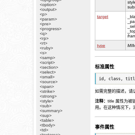
sty
<option>
sub
<output>
<p>
target
_bl
<param>
_pa
<pre>
_sel
<progress>
_to
<q>
fra
<rp>
<rt>
type
MIM
<ruby>
<s>
<samp>
<script>
标准属性
<section>
<select>
<small>
id, class, tit
<source>
<span>
如需完整的描述，请
<strike>
<strong>
<style>
注释：
title 属
<sub>
用。在这种情况下，浏
<summary>
<sup>
<table>
<tbody>
事件属性
<td>
<textarea>