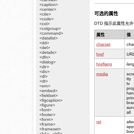
<caption>
<center>
可选的属性
<cite>
<code>
DTD 指示此属性允许在哪种 
<col>
<colgroup>
<command>
属性
值
<datalist>
<dd>
charset
cha
<del>
<details>
href
UR
<dfn>
<dialog>
hreflang
lan
<dir>
<div>
media
scr
<dl>
tty
<dt>
tv
<em>
proj
<embed>
han
<fieldset>
prin
<figcaption>
brai
<figure>
aur
<font>
all
<footer>
<form>
rel
alte
<frame>
app
<frameset>
boo
<h1> - <h6>