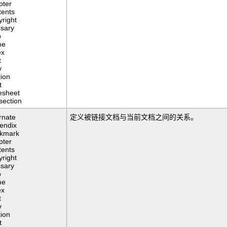
pter
tents
yright
ssary
p
me
ex
t
v
tion
t
lesheet
section
rnate
定义被链接文档与当前文档之间的关系。
endix
kmark
pter
tents
yright
ssary
p
me
ex
t
v
tion
t