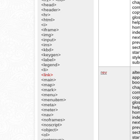
cha
<head>
con
<header>
cop
<hr>
glo
<html>
hel
<i>
ho
<iframe>
ind
<img>
nex
<input>
pre
<ins>
sec
<kbd>
star
<keygen>
sty
<label>
sub
<legend>
<li>
rev
alte
<link>
app
<main>
boo
<map>
cha
<mark>
con
<menu>
cop
<menuitem>
glo
<meta>
hel
<meter>
ho
<nav>
ind
<noframes>
nex
<noscript>
pre
<object>
sec
<ol>
star
<optgroup>