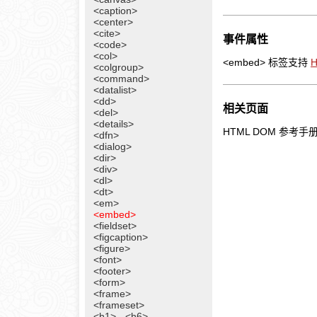
<caption>
<center>
<cite>
事件属性
<code>
<col>
<embed> 标签支持
<colgroup>
<command>
<datalist>
<dd>
相关页面
<del>
<details>
HTML DOM 参考手
<dfn>
<dialog>
<dir>
<div>
<dl>
<dt>
<em>
<embed>
<fieldset>
<figcaption>
<figure>
<font>
<footer>
<form>
<frame>
<frameset>
<h1> - <h6>