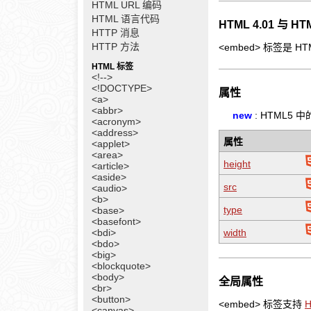
HTML URL 编码
HTML 语言代码
HTML 4.01 与 
HTTP 消息
HTTP 方法
<embed> 标签是 H
HTML 标签
<!-->
<!DOCTYPE>
属性
<a>
<abbr>
new
: HTML5 
<acronym>
<address>
属性
<applet>
<area>
height
<article>
<aside>
src
<audio>
<b>
type
<base>
<basefont>
<bdi>
width
<bdo>
<big>
<blockquote>
<body>
全局属性
<br>
<button>
<embed> 标签支持
<canvas>