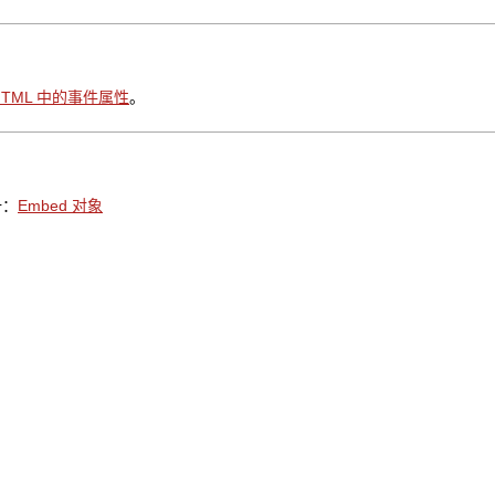
HTML 中的事件属性
。
册：
Embed 对象