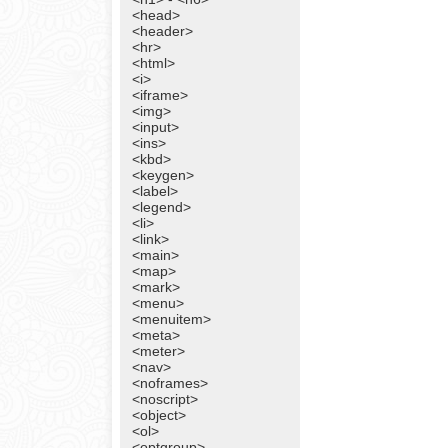
<head>
<header>
<hr>
<html>
<i>
<iframe>
<img>
<input>
<ins>
<kbd>
<keygen>
<label>
<legend>
<li>
<link>
<main>
<map>
<mark>
<menu>
<menuitem>
<meta>
<meter>
<nav>
<noframes>
<noscript>
<object>
<ol>
<optgroup>