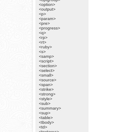
<option>
<output>
<p>
<param>
<pre>
<progress>
<q>
<rp>
<rt>
<ruby>
<s>
<samp>
<script>
<section>
<select>
<small>
<source>
<span>
<strike>
<strong>
<style>
<sub>
<summary>
<sup>
<table>
<tbody>
<td>
<textarea>