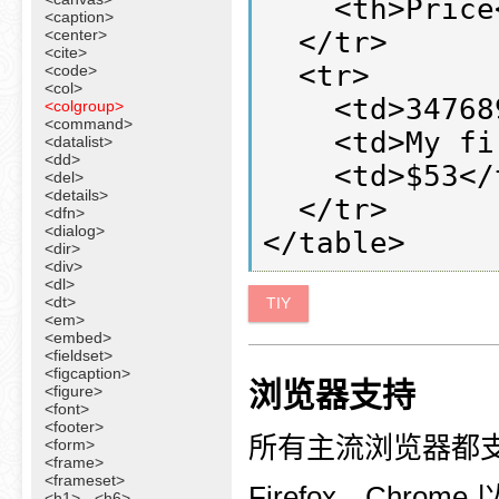
    <th>Price</th>

<caption>
<center>
  </tr>

<cite>
  <tr>

<code>
<col>
    <td>3476896</td>

<colgroup>
<command>
    <td>My first HTML</td>

<datalist>
<dd>
    <td>$53</td>

<del>
<details>
  </tr>

<dfn>
<dialog>
<dir>
<div>
<dl>
<dt>
TIY
<em>
<embed>
<fieldset>
<figcaption>
浏览器支持
<figure>
<font>
<footer>
所有主流浏览器都支持 
<form>
<frame>
<frameset>
Firefox、Chrome 
<h1> - <h6>