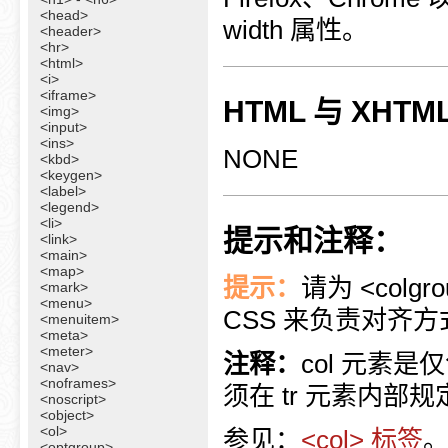
<head>
width 属性。
<header>
<hr>
<html>
<i>
<iframe>
HTML 与 XHT
<img>
<input>
<ins>
NONE
<kbd>
<keygen>
<label>
<legend>
<li>
提示和注释：
<link>
<main>
<map>
提示：
请为 <colg
<mark>
<menu>
CSS 来负责对齐
<menuitem>
<meta>
<meter>
注释：
col 元素
<nav>
<noframes>
须在 tr 元素内部规定
<noscript>
<object>
<ol>
参见：
<col> 标签
<optgroup>