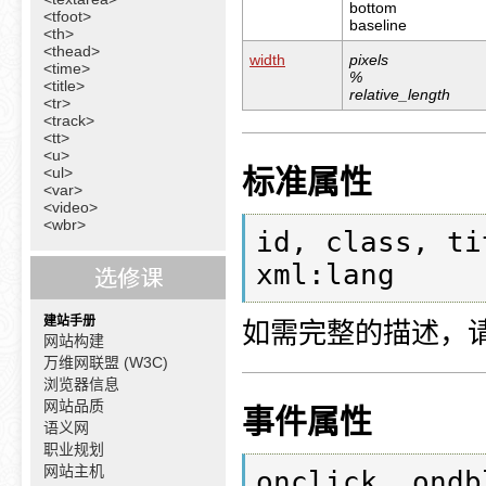
bottom
<tfoot>
baseline
<th>
<thead>
width
pixels
<time>
%
<title>
relative_length
<tr>
<track>
<tt>
<u>
<ul>
标准属性
<var>
<video>
<wbr>
id, class, ti
xml:lang
建站手册
如需完整的描述，
网站构建
万维网联盟 (W3C)
浏览器信息
网站品质
事件属性
语义网
职业规划
网站主机
onclick, ondb