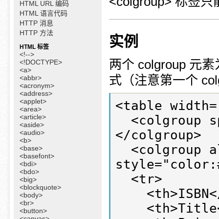
<colgroup> 标签
HTML URL 编码
HTML 语言代码
HTTP 消息
HTTP 方法
实例
HTML 标签
<!-->
两个 colgrou
<!DOCTYPE>
<a>
式（注意第一个 col
<abbr>
<acronym>
<address>
<applet>
<table width=
<area>
<article>
  <colgroup span="2" align="left">
<aside>
</colgroup>

<audio>
<b>
  <colgroup align="right" 
<base>
<basefont>
style="color:
<bdi>
<bdo>
  <tr>

<big>
<blockquote>
    <th>ISBN</th>

<body>
<br>
    <th>Title</th>

<button>
<canvas>