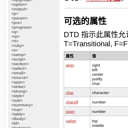
<option>
<output>
<p>
<param>
可选的属性
<pre>
<progress>
<q>
DTD 指示此属性允许在
<rp>
<rt>
T=Transitional, F=
<ruby>
<s>
<samp>
属性
值
<script>
<section>
align
right
<select>
left
<small>
center
<source>
justify
<span>
char
<strike>
<strong>
char
character
<style>
<sub>
charoff
number
<summary>
<sup>
span
number
<table>
<tbody>
valign
top
<td>
middle
<textarea>