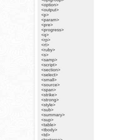
<option>
<output>
<p>
<param>
<pre>
<progress>
<q>
<rp>
<rt>
<ruby>
<s>
<samp>
<script>
<section>
<select>
<small>
<source>
<span>
<strike>
<strong>
<style>
<sub>
<summary>
<sup>
<table>
<tbody>
<td>
<textarea>