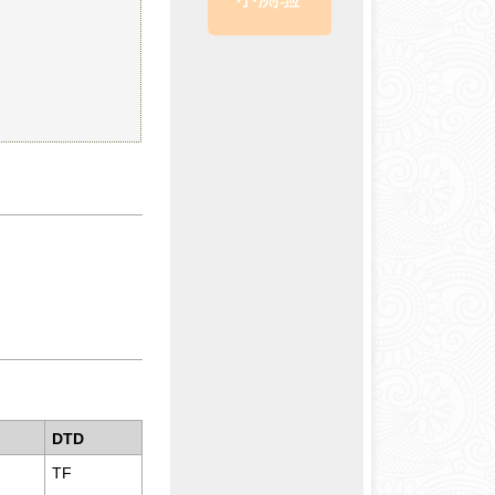
DTD
TF