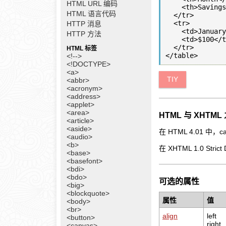
HTML URL 编码
    <th>Savings</th>

HTML 语言代码
  </tr>

  <tr>

HTTP 消息
    <td>January</td>

HTTP 方法
    <td>$100</td>

  </tr>

HTML 标签
<!-->
<!DOCTYPE>
<a>
TIY
<abbr>
<acronym>
<address>
<applet>
<area>
HTML 与 XHTM
<article>
<aside>
在 HTML 4.01 中，
<audio>
<b>
在 XHTML 1.0 Str
<base>
<basefont>
<bdi>
<bdo>
可选的属性
<big>
<blockquote>
属性
值
<body>
<br>
align
left
<button>
right
<canvas>