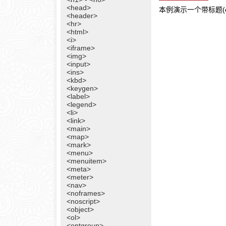
<head>
本例演示一个带标题(ca
<header>
<hr>
<html>
<i>
<iframe>
<img>
<input>
<ins>
<kbd>
<keygen>
<label>
<legend>
<li>
<link>
<main>
<map>
<mark>
<menu>
<menuitem>
<meta>
<meter>
<nav>
<noframes>
<noscript>
<object>
<ol>
<optgroup>