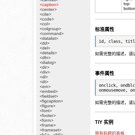
top
<caption>
botto
<center>
<cite>
<code>
<col>
<colgroup>
标准属性
<command>
<datalist>
id, class, tit
<dd>
<del>
<details>
如需完整的描述，请
<dfn>
<dialog>
<dir>
<div>
事件属性
<dl>
<dt>
onclick, ondblc
<em>
<embed>
<fieldset>
<figcaption>
如需完整的描述，请
<figure>
<font>
<footer>
<form>
TIY 实例
<frame>
<frameset>
带有标题的表格
<h1> - <h6>