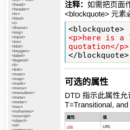
注释：
如需把页面作为
<head>
<header>
<blockquote
<hr>
<html>
<i>
<iframe>
<img>
<p>here is a 
<input>
<ins>
quotation</p>
<kbd>
<keygen>
<label>
<legend>
<li>
<link>
<main>
<map>
可选的属性
<mark>
<menu>
<menuitem>
DTD 指示此属性允许在
<meta>
<meter>
T=Transitional, an
<nav>
<noframes>
<noscript>
属性
值
<object>
<ol>
cite
URL
<optgroup>