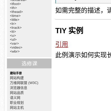
<tfoot>
<th>
如需完整的描述，
<thead>
<time>
<title>
<tr>
<track>
TIY 实例
<tt>
<u>
<ul>
引用
<var>
<video>
<wbr>
此例演示如何实现
建站手册
网站构建
万维网联盟 (W3C)
浏览器信息
网站品质
语义网
职业规划
网站主机