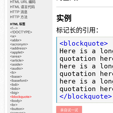
HTML URL 编码
HTML 语言代码
HTTP 消息
实例
HTTP 方法
HTML 标签
<!-->
标记长的引用：
<!DOCTYPE>
<a>
<abbr>
<blockquote>
<acronym>
<address>
Here is a lon
<applet>
<area>
quotation her
<article>
<aside>
here is a lon
<audio>
quotation her
<b>
<base>
here is a lon
<basefont>
<bdi>
<bdo>
<big>
</blockquote>
<blockquote>
<body>
<br>
<button>
亲自试一试
<canvas>