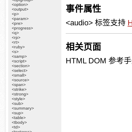
<option>
事件属性
<output>
<p>
<param>
<audio> 标签支持
<pre>
<progress>
<q>
<rp>
<rt>
相关页面
<ruby>
<s>
<samp>
HTML DOM 参考
<script>
<section>
<select>
<small>
<source>
<span>
<strike>
<strong>
<style>
<sub>
<summary>
<sup>
<table>
<tbody>
<td>
<textarea>