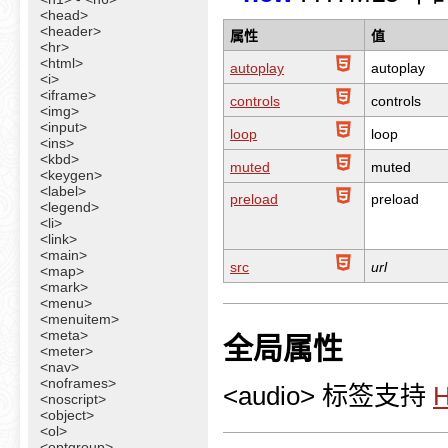
<head>
<header>
属性
值
<hr>
<html>
autoplay
autoplay
<i>
<iframe>
controls
controls
<img>
<input>
loop
loop
<ins>
<kbd>
muted
muted
<keygen>
<label>
preload
preload
<legend>
<li>
<link>
<main>
src
url
<map>
<mark>
<menu>
<menuitem>
<meta>
全局属性
<meter>
<nav>
<noframes>
<audio> 标签支持
<noscript>
<object>
<ol>
<optgroup>