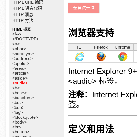
HTML URL 编码
亲自试一试
HTML 语言代码
HTTP 消息
HTTP 方法
HTML 标签
浏览器支持
<!-->
<!DOCTYPE>
<a>
IE
Firefox
Chrome
<abbr>
<acronym>
<address>
<applet>
<area>
Internet Explorer 
<article>
<aside>
<audio> 标签。
<audio>
<b>
注释：
Internet 
<base>
<basefont>
签。
<bdi>
<bdo>
<big>
<blockquote>
<body>
定义和用法
<br>
<button>
<canvas>