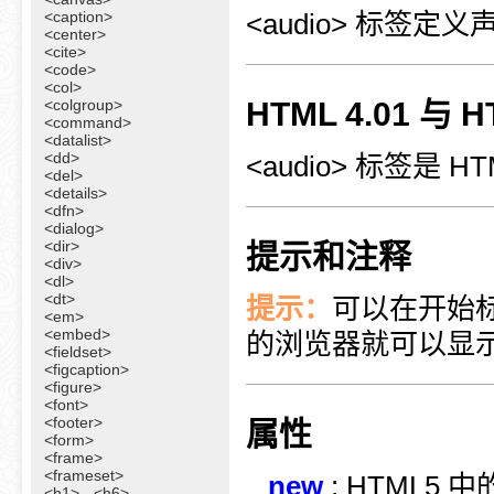
<caption>
<audio> 标签
<center>
<cite>
<code>
<col>
<colgroup>
HTML 4.01 与
<command>
<datalist>
<dd>
<audio> 标签是 H
<del>
<details>
<dfn>
<dialog>
<dir>
提示和注释
<div>
<dl>
<dt>
提示：
可以在开始
<em>
<embed>
的浏览器就可以显
<fieldset>
<figcaption>
<figure>
<font>
<footer>
属性
<form>
<frame>
<frameset>
new
: HTML5 
<h1> - <h6>