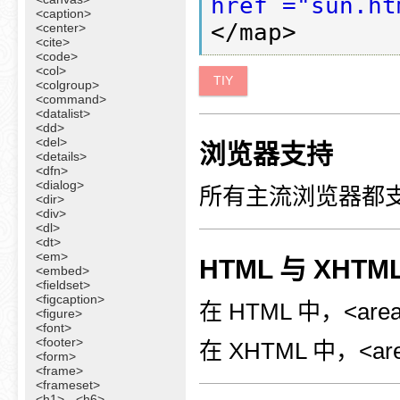
href ="sun.ht
<caption>
<center>
<cite>
<code>
<col>
TIY
<colgroup>
<command>
<datalist>
<dd>
<del>
浏览器支持
<details>
<dfn>
<dialog>
所有主流浏览器都支持
<dir>
<div>
<dl>
<dt>
<em>
HTML 与 XHT
<embed>
<fieldset>
<figcaption>
在 HTML 中，<a
<figure>
<font>
<footer>
在 XHTML 中，<
<form>
<frame>
<frameset>
<h1> - <h6>