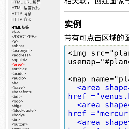
相关联，创建图像
HTML URL 编码
HTML 语言代码
HTTP 消息
HTTP 方法
实例
HTML 标签
<!-->
带有可点击区域的
<!DOCTYPE>
<a>
<abbr>
<acronym>
<img src="pla
<address>
<applet>
usemap="#plan
<area>
<article>
<aside>
<map name="pl
<audio>
<b>
<area shape
<base>
<basefont>
href ="venus.
<bdi>
<bdo>
<area shape
<big>
<blockquote>
href ="mercur
<body>
<br>
<area shape
<button>
<canvas>