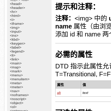
<head>
提示和注释：
<header>
<hr>
<html>
注释：
<img> 中的
<i>
<iframe>
name
属性（由浏览
<img>
<input>
添加 id 和 name
<ins>
<kbd>
<keygen>
<label>
<legend>
必需的属性
<li>
<link>
<main>
DTD 指示此属性允许在
<map>
<mark>
T=Transitional, F=
<menu>
<menuitem>
<meta>
属性
值
<meter>
<nav>
alt
text
<noframes>
<noscript>
<object>
<ol>
<optgroup>