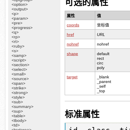
可选的属性
<option>
<output>
<p>
属性
值
<param>
<pre>
coords
坐标值
<progress>
<q>
href
URL
<rp>
<rt>
nohref
nohref
<ruby>
<s>
shape
default
<samp>
rect
<script>
circ
<section>
poly
<select>
<small>
target
_blank
<source>
_parent
<span>
_self
<strike>
_top
<strong>
<style>
<sub>
<summary>
<sup>
标准属性
<table>
<tbody>
<td>
<textarea>