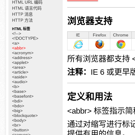
HTML URL 编码
HTML 语言代码
HTTP 消息
浏览器支持
HTTP 方法
HTML 标签
<!-->
IE
Firefox
Chrome
<!DOCTYPE>
<a>
<abbr>
<acronym>
所有浏览器都支持 <a
<address>
<applet>
<area>
注释：
IE 6 或更早
<article>
<aside>
<audio>
<b>
<base>
定义和用法
<basefont>
<bdi>
<bdo>
<abbr> 标签指示简
<big>
<blockquote>
<body>
通过对缩写进行标
<br>
<button>
提供有用的信息。
<canvas>