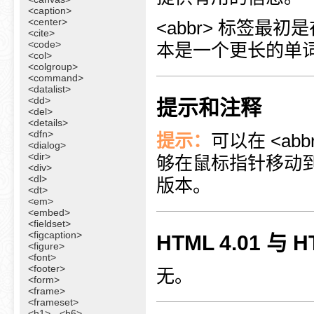
<caption>
<center>
<abbr> 标签最初
<cite>
<code>
本是一个更长的单
<col>
<colgroup>
<command>
<datalist>
<dd>
提示和注释
<del>
<details>
<dfn>
提示：
可以在 <ab
<dialog>
<dir>
够在鼠标指针移动到 
<div>
<dl>
版本。
<dt>
<em>
<embed>
<fieldset>
<figcaption>
HTML 4.01 与
<figure>
<font>
<footer>
无。
<form>
<frame>
<frameset>
<h1> - <h6>