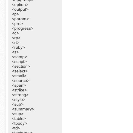
<option>
<output>
<p>
<param>
<pre>
<progress>
<q>
<rp>
<rt>
<ruby>
<s>
<samp>
<script>
<section>
<select>
<small>
<source>
<span>
<strike>
<strong>
<style>
<sub>
<summary>
<sup>
<table>
<tbody>
<td>
<textarea>