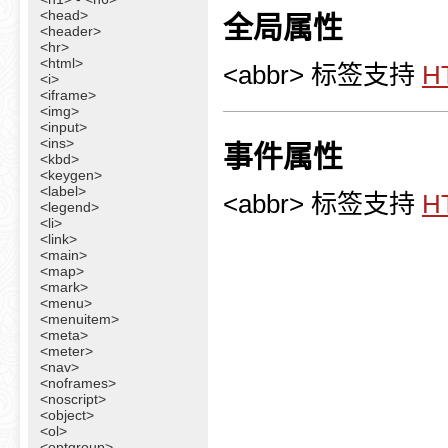
<head>
全局属性
<header>
<hr>
<html>
<abbr> 标签支持
H
<i>
<iframe>
<img>
<input>
<ins>
事件属性
<kbd>
<keygen>
<label>
<abbr> 标签支持
H
<legend>
<li>
<link>
<main>
<map>
<mark>
<menu>
<menuitem>
<meta>
<meter>
<nav>
<noframes>
<noscript>
<object>
<ol>
<optgroup>