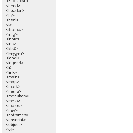
<h1> - <h6>
<head>
<header>
<hr>
<html>
<i>
<iframe>
<img>
<input>
<ins>
<kbd>
<keygen>
<label>
<legend>
<li>
<link>
<main>
<map>
<mark>
<menu>
<menuitem>
<meta>
<meter>
<nav>
<noframes>
<noscript>
<object>
<ol>