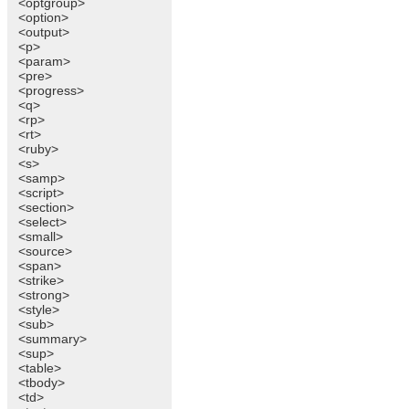
<optgroup>
<option>
<output>
<p>
<param>
<pre>
<progress>
<q>
<rp>
<rt>
<ruby>
<s>
<samp>
<script>
<section>
<select>
<small>
<source>
<span>
<strike>
<strong>
<style>
<sub>
<summary>
<sup>
<table>
<tbody>
<td>