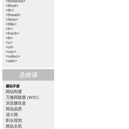
<textarea>
<tfoot>
<th>
<thead>
<time>
<title>
<tr>
<track>
<tt>
<u>
<ul>
<var>
<video>
<wbr>
建站手册
网站构建
万维网联盟 (W3C)
浏览器信息
网站品质
语义网
职业规划
网站主机