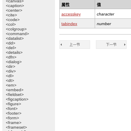
<canvas>
属性
值
<caption>
<center>
accesskey
character
<cite>
<code>
tabindex
number
<col>
<colgroup>
<command>
<datalist>
<dd>
<del>
<details>
<dfn>
<dialog>
<dir>
<div>
<dl>
<dt>
<em>
<embed>
<fieldset>
<figcaption>
<figure>
<font>
<footer>
<form>
<frame>
<frameset>