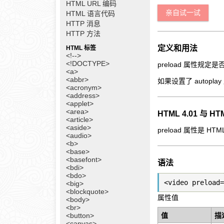
HTML URL 编码
亲自试一试
HTML 语言代码
HTTP 消息
HTTP 方法
定义和用法
HTML 标签
<!-->
<!DOCTYPE>
preload 属性规
<a>
<abbr>
如果设置了 autopl
<acronym>
<address>
<applet>
<area>
HTML 4.01 与 
<article>
<aside>
preload 属性是 HT
<audio>
<b>
<base>
<basefont>
语法
<bdi>
<bdo>
<video preload=
<big>
<blockquote>
属性值
<body>
<br>
<button>
值
描
<canvas>