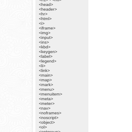
<head>
<header>
<hr>
<html>
<i>
<iframe>
<img>
<input>
<ins>
<kbd>
<keygen>
<label>
<legend>
<li>
<link>
<main>
<map>
<mark>
<menu>
<menuitem>
<meta>
<meter>
<nav>
<noframes>
<noscript>
<object>
<ol>
<optgroup>