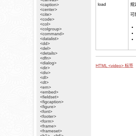
load
规
<caption>
<center>
<cite>
可
<code>
<col>
<colgroup>
<command>
<datalist>
<dd>
<del>
<details>
<dfn>
<dialog>
HTML <video> 标签
<dir>
<div>
<dl>
<dt>
<em>
<embed>
<fieldset>
<figcaption>
<figure>
<font>
<footer>
<form>
<frame>
<frameset>
<h1> - <h6>