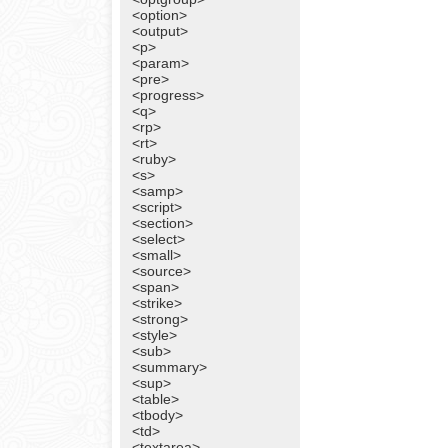
<option>
<output>
<p>
<param>
<pre>
<progress>
<q>
<rp>
<rt>
<ruby>
<s>
<samp>
<script>
<section>
<select>
<small>
<source>
<span>
<strike>
<strong>
<style>
<sub>
<summary>
<sup>
<table>
<tbody>
<td>
<textarea>