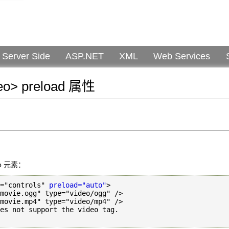
Server Side
ASP.NET
XML
Web Services
eo> preload 属性
o 元素：
="controls" 
preload="auto"
>

es not support the video tag.
