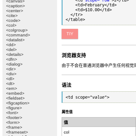
    <td 
scope="row"
>2</td>

<canvas>
    <td>February</td>

<caption>
    <td>$10.00</td>

<center>
  </tr>

<cite>
<code>
<col>
<colgroup>
TIY
<command>
<datalist>
<dd>
<del>
<details>
浏览器支持
<dfn>
<dialog>
由于不会在普通浏览器中产生任何视觉效果
<dir>
<div>
<dl>
<dt>
语法
<em>
<embed>
<td scope="
value
">
<fieldset>
<figcaption>
<figure>
属性值
<font>
<footer>
<form>
值
<frame>
<frameset>
col