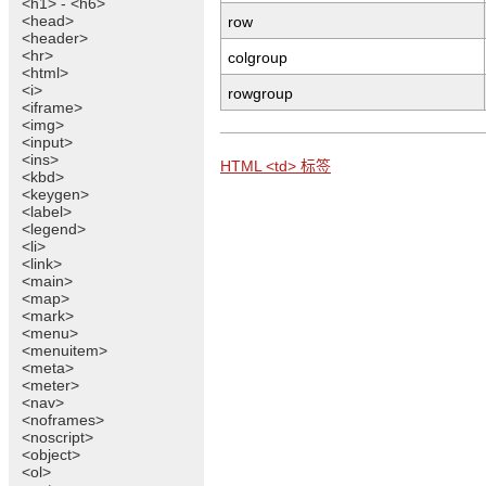
<h1> - <h6>
<head>
row
<header>
<hr>
colgroup
<html>
<i>
rowgroup
<iframe>
<img>
<input>
<ins>
HTML <td> 标签
<kbd>
<keygen>
<label>
<legend>
<li>
<link>
<main>
<map>
<mark>
<menu>
<menuitem>
<meta>
<meter>
<nav>
<noframes>
<noscript>
<object>
<ol>