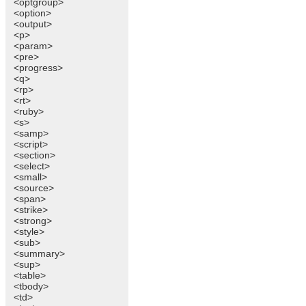
<optgroup>
<option>
<output>
<p>
<param>
<pre>
<progress>
<q>
<rp>
<rt>
<ruby>
<s>
<samp>
<script>
<section>
<select>
<small>
<source>
<span>
<strike>
<strong>
<style>
<sub>
<summary>
<sup>
<table>
<tbody>
<td>