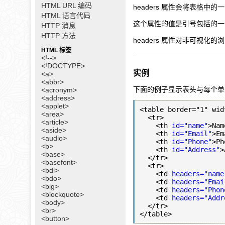
HTML URL 编码
headers 属性会将表格
HTML 语言代码
这个属性的值是引号包括的一
HTTP 消息
HTTP 方法
headers 属性对非可视
HTML 标签
<!-->
<!DOCTYPE>
实例
<a>
<abbr>
下面的例子显示表头与每个单
<acronym>
<address>
<applet>
<table border="1" wid
<area>
  <tr>

<article>
    <th 
id="name"
>Nam
<aside>
    <th 
id="Email"
>Em
<audio>
    <th 
id="Phone"
>Ph
<b>
    <th 
id="Address"
>
<base>
  </tr>

<basefont>
  <tr>

<bdi>
    <td 
headers="name
<bdo>
    <td 
headers="Emai
<big>
    <td 
headers="Phon
<blockquote>
    <td 
headers="Addr
<body>
  </tr>

<br>
<button>