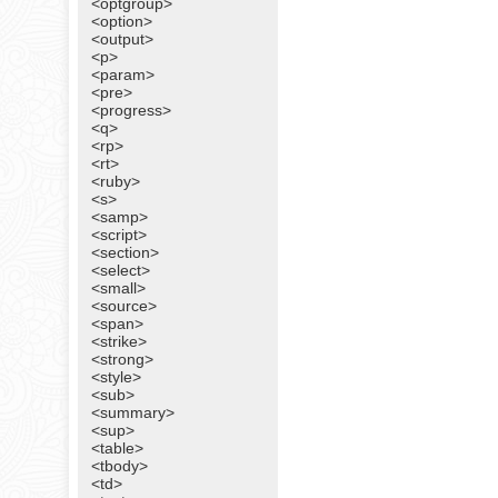
<optgroup>
<option>
<output>
<p>
<param>
<pre>
<progress>
<q>
<rp>
<rt>
<ruby>
<s>
<samp>
<script>
<section>
<select>
<small>
<source>
<span>
<strike>
<strong>
<style>
<sub>
<summary>
<sup>
<table>
<tbody>
<td>