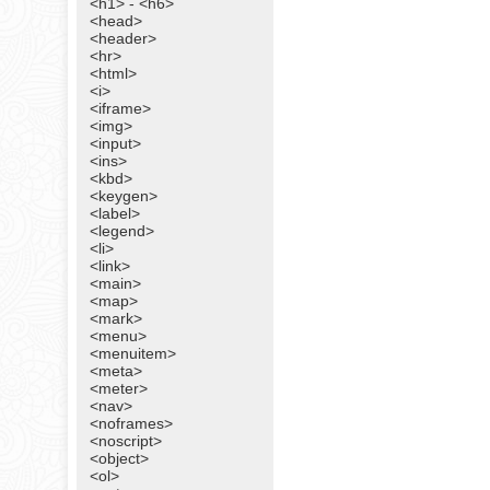
<h1> - <h6>
<head>
<header>
<hr>
<html>
<i>
<iframe>
<img>
<input>
<ins>
<kbd>
<keygen>
<label>
<legend>
<li>
<link>
<main>
<map>
<mark>
<menu>
<menuitem>
<meta>
<meter>
<nav>
<noframes>
<noscript>
<object>
<ol>