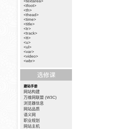
<textarea>
<tfoot>
<th>
<thead>
<time>
<title>
<tr>
<track>
<tt>
<u>
<ul>
<var>
<video>
<wbr>
建站手册
网站构建
万维网联盟 (W3C)
浏览器信息
网站品质
语义网
职业规划
网站主机