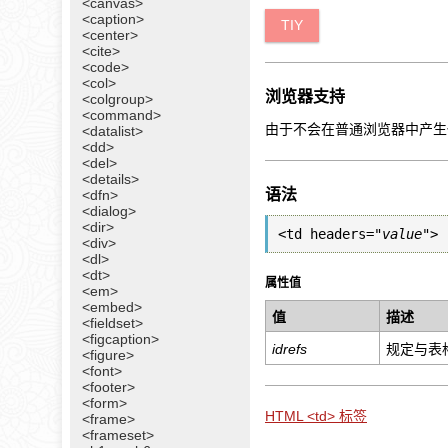
<canvas>
<caption>
TIY
<center>
<cite>
<code>
<col>
浏览器支持
<colgroup>
<command>
由于不会在普通浏览器中产生任
<datalist>
<dd>
<del>
<details>
语法
<dfn>
<dialog>
<dir>
<td headers="
value
">
<div>
<dl>
<dt>
属性值
<em>
<embed>
值
描述
<fieldset>
<figcaption>
idrefs
规定与表
<figure>
<font>
<footer>
<form>
HTML <td> 标签
<frame>
<frameset>