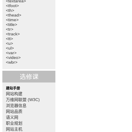
<textarea>
<tfoot>
<th>
<thead>
<time>
<title>
<tr>
<track>
<tt>
<u>
<ul>
<var>
<video>
<wbr>
建站手册
网站构建
万维网联盟 (W3C)
浏览器信息
网站品质
语义网
职业规划
网站主机