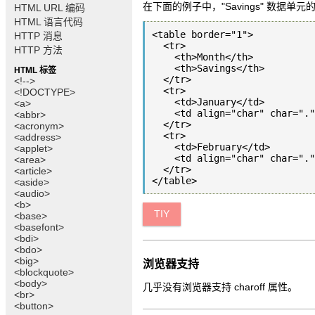
在下面的例子中，"Savings" 数据单
HTML URL 编码
HTML 语言代码
<table border="1">

HTTP 消息
  <tr>

HTTP 方法
    <th>Month</th>

    <th>Savings</th>

HTML 标签
  </tr>

<!-->
  <tr>

<!DOCTYPE>
    <td>January</td>

<a>
    <td align="char" char=".
<abbr>
  </tr>

<acronym>
  <tr>

<address>
    <td>February</td>

<applet>
    <td align="char" char=".
<area>
  </tr>

<article>
<aside>
<audio>
<b>
TIY
<base>
<basefont>
<bdi>
<bdo>
<big>
浏览器支持
<blockquote>
<body>
几乎没有浏览器支持 charoff 属性。
<br>
<button>