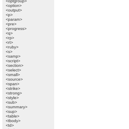
<optgroup>
<option>
<output>
<p>
<param>
<pre>
<progress>
<q>
<rp>
<rt>
<ruby>
<s>
<samp>
<script>
<section>
<select>
<small>
<source>
<span>
<strike>
<strong>
<style>
<sub>
<summary>
<sup>
<table>
<tbody>
<td>