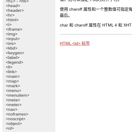
<h1> - <h6>
<head>
使用 charoff 属性和一个整数值
<header>
<hr>
最后。
<html>
<i>
char 和 charoff 属性在 HTML
<iframe>
<img>
<input>
<ins>
HTML <td> 标签
<kbd>
<keygen>
<label>
<legend>
<li>
<link>
<main>
<map>
<mark>
<menu>
<menuitem>
<meta>
<meter>
<nav>
<noframes>
<noscript>
<object>
<ol>