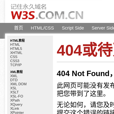
首页
HTML/CSS
Script Side
Server Sid
HTML教程
404或
HTML
HTML5
XHTML
CSS
CSS3
TCP/IP
404 Not F
XML教程
XML
DTD
此网页可能没有发
XML DOM
XSL
把您带到了这里。
XSLT
XSL-FO
XPath
无论如何，请您及
XQuery
XLink
提交这个错误的链
XPointer