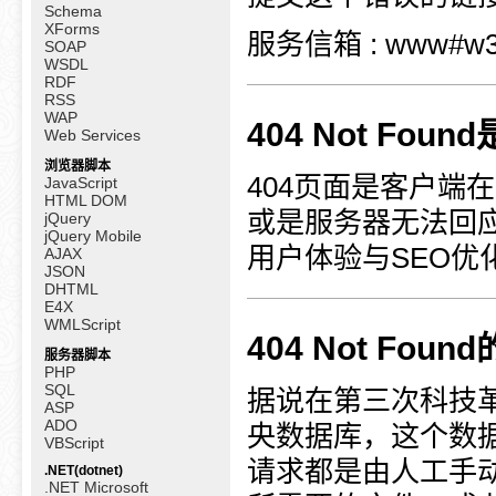
Schema
XForms
服务信箱 : www#w3
SOAP
WSDL
RDF
RSS
WAP
404 Not Foun
Web Services
浏览器脚本
404页面是客户端
JavaScript
HTML DOM
或是服务器无法回
jQuery
jQuery Mobile
用户体验与SEO优
AJAX
JSON
DHTML
E4X
WMLScript
404 Not Foun
服务器脚本
PHP
SQL
据说在第三次科技
ASP
ADO
央数据库，这个数据
VBScript
请求都是由人工手
.NET(dotnet)
.NET Microsoft