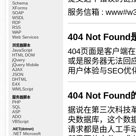
Schema
XForms
服务信箱 : www#w3
SOAP
WSDL
RDF
RSS
WAP
404 Not Foun
Web Services
浏览器脚本
404页面是客户端
JavaScript
HTML DOM
或是服务器无法回
jQuery
jQuery Mobile
用户体验与SEO优
AJAX
JSON
DHTML
E4X
WMLScript
404 Not Foun
服务器脚本
PHP
SQL
据说在第三次科技
ASP
ADO
央数据库，这个数据
VBScript
请求都是由人工手
.NET(dotnet)
.NET Microsoft