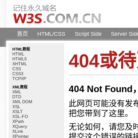
首页
HTML/CSS
Script Side
Server Sid
HTML教程
404或
HTML
HTML5
XHTML
CSS
CSS3
TCP/IP
404 Not F
XML教程
XML
DTD
此网页可能没有发
XML DOM
XSL
把您带到了这里。
XSLT
XSL-FO
XPath
无论如何，请您及
XQuery
XLink
提交这个错误的链
XPointer